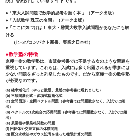
説」を紹介しているサイトです。
●「東大入試問題で数学的思考を磨く本 」（アーク出版）
●「入試数学 珠玉の名問」（アーク出版）
●「ここに気づけば！ 東大・難関大数学入試問題があなたにも解
ける
(じっぴコンパクト新書、実業之日本社）
●数学塾の特徴
京極一樹の数学塾は、市販参考書では不足する次のような問題を
重視しています。これらは、入試には多く出題されるが学参には
少ない問題をざっと列挙したものです。だから京極一樹の数学塾
が必要なのです。
(a) 確率漸化式（やっと数題、最近の参考書に現れました）
(b) 三項間漸化式・多項式型漸化式
(c) 空間図形・空間ベクトル問題（参考書では問題数少なく、入試では頻
出）
(b) ベクトルの1次結合の応用問題（参考書では問題数少なく、入試では頻
出）
(e) 累乗根や累乗根関数の問題
(f) 回転体や交差立体の体積問題
(g) 区分求積法やガウス記号を使った極限計算の問題