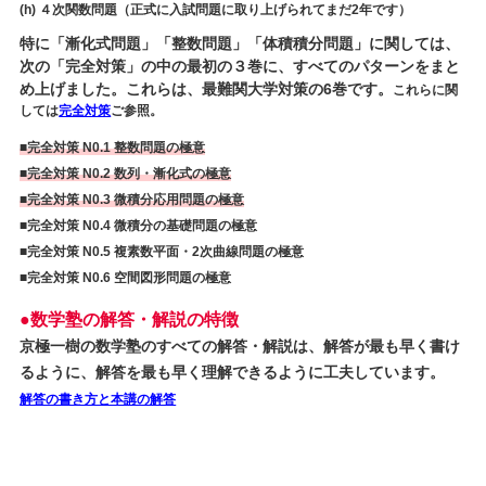
(h) ４次関数問題（正式に入試問題に取り上げられてまだ2年です）
特に「漸化式問題」「整数問題」「体積積分問題」に関しては、
次の「完全対策」の中の最初の３巻に、すべてのパターンをまと
め上げました。これらは、最難関大学対策の6巻です。
これらに関
しては
完全対策
ご参照。
■完全対策 N0.1 整数問題の極意
■完全対策 N0.2 数列・漸化式の極意
■完全対策 N0.3 微積分応用問題の極意
■完全対策 N0.4 微積分の基礎問題の極意
■完全対策 N0.5 複素数平面・2次曲線問題の極意
■完全対策 N0.6 空間図形問題の極意
●数学塾の解答・解説の特徴
京極一樹の数学塾のすべての解答・解説は、解答が最も早く書け
るように、解答を最も早く理解できるように工夫しています。
解答の書き方と本講の解答