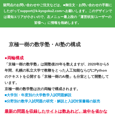
疑問点のお問い合わせやご注文などは、■御注文・お問い合わせの手順に
したがってsupport@k-kyogoku2.comへお願いします。このデザインで
は通知エリアが小さいので、左メニュー最上段の「運営状況/ユーザーの
皆様へ」に情報を格納します。
京極一樹の数学塾・AI塾の構成
●両輪構成
「京極一樹の数学塾」は開塾後20年を数えますが、2020年から5
年間、札幌の私立大学で教鞭をとった人工知能ならびにPython
のテキストを公開する「京極一樹のAI塾」も分室として開塾して
います。
京極一樹の数学塾は次の両輪で構成されます。
■大学別・年度別の大学数学入試問題解説
■分野別の数学入試問題の研究・解説と入試対策書籍の販売
最新の問題を収録したサイトは数あれど、途中を省かな