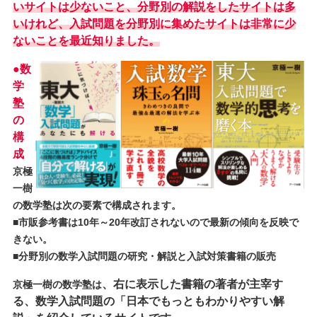
いサイトは少ないこと、分野別の解説をしたサイトは多
いけれど、入試問題を分野別に集めたサイトは非常に少
ないことを最近知りました。
●数
学
塾
の
構
成
京極
一樹
の数学塾は次の要素で構成されます。
■市販参考書は10年～20年改訂されないので最新の傾向を反映で
きない。
■分野別の数学入試問題の研究・解説と入試対策書籍の販売
、右に表示した書籍の著者が主宰す
京極一樹の数学塾は
る、数学入試問題の「日本でもっともわかりやすい解