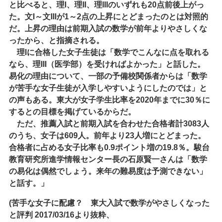
と比べると、理I、理II、理IIIのいずれも20点前後上がっ
た。文I～文IIIが1～2点の上昇にとどまったのとは対照的
だ。上昇の理由は
前期入試の数学が前年よりやさしくな
ったから
、と指摘される。
理Iに合格した女子生徒は「数学でこんなに点を取れる
なら、理III（医学部）を受ければよかった」と話した。
易化の理由について、一部の予備校関係者からは「数学
が苦手な女子生徒が入学しやすいようにしたのでは」と
の声もある。東大が女子学生比率を2020年までに30％に
するとの目標を掲げているからだ。
ただ、推薦入試と前期入試を合わせた合格者計3083人
のうち、女子は609人。前年より23人増にとどまった。
合格者に占める女子比率も0.9ポイント増の19.8％
。駿台
教育研究所進学情報センター長の石原賢一さんは「数学
の易化は偶然でしょう。来年の難易度は予測できない」
と話す。」
(苦手な女子に配慮？ 東大入試で数学がやさしくなった
と評判 2017/03/16より抜粋、