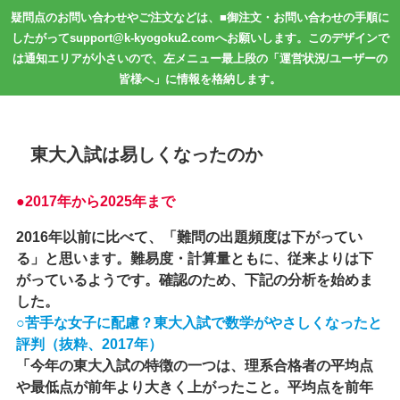
疑問点のお問い合わせやご注文などは、■御注文・お問い合わせの手順に
したがってsupport@k-kyogoku2.comへお願いします。このデザインで
は通知エリアが小さいので、左メニュー最上段の「運営状況/ユーザーの
皆様へ」に情報を格納します。
東大入試は易しくなったのか
●
2017年
から
2025年
まで
2016年以前に比べて、「難問の出題頻度は下がってい
る」と思います。難易度・計算量ともに、従来よりは下
がっているようです。確認のため、下記の分析を始めま
した。
○苦手な女子に配慮？東大入試で数学がやさしくなったと
評判（抜粋、2017年）
「今年の東大入試の特徴の一つは、理系合格者の平均点
や最低点が前年より大きく上がったこと。平均点を前年